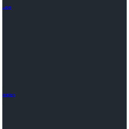
ai应用
联系我们