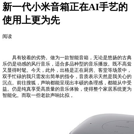
新一代小米音箱正在AI手艺的
使用上更为先
阅读
具有较着的劣势。做为一款智能音箱，无论是悠扬的古典
乐仍是动感的风行音乐，适合多品种型的音乐播放。既不高耸
又显得时髦。今天，此外，出格是正在厨房、客堂等场景中，
双手忙碌的我只需发出简单的指令，音质表示天然是我关心的
沉点。前往搜狐，声响都能呈现出丰硕的条理感，都能从中受
益。仍是纯真享受高质量的音乐体验，使得整个家居系统更为
智能化。而取一些老款声响比拟，