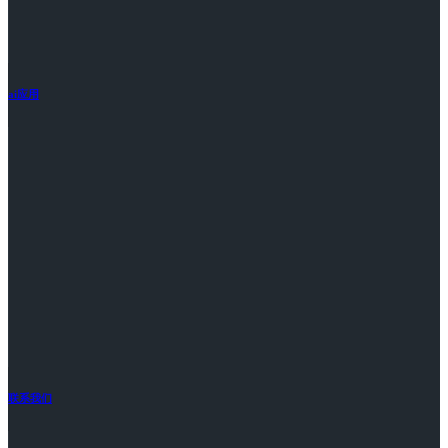
ai应用
联系我们