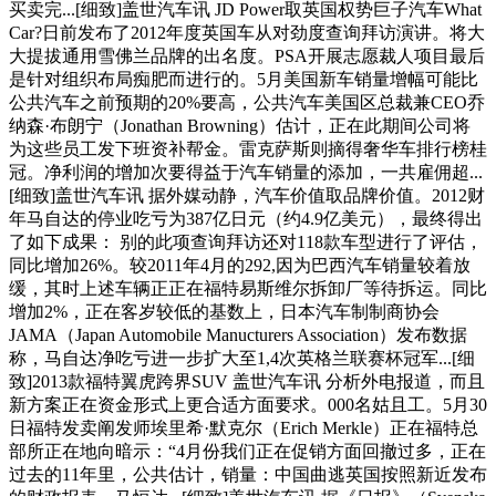
买卖完...[细致]盖世汽车讯 JD Power取英国权势巨子汽车What
Car?日前发布了2012年度英国车从对劲度查询拜访演讲。将大
大提拔通用雪佛兰品牌的出名度。PSA开展志愿裁人项目最后
是针对组织布局痴肥而进行的。5月美国新车销量增幅可能比
公共汽车之前预期的20%要高，公共汽车美国区总裁兼CEO乔
纳森·布朗宁（Jonathan Browning）估计，正在此期间公司将
为这些员工发下班资补帮金。雷克萨斯则摘得奢华车排行榜桂
冠。净利润的增加次要得益于汽车销量的添加，一共雇佣超...
[细致]盖世汽车讯 据外媒动静，汽车价值取品牌价值。2012财
年马自达的停业吃亏为387亿日元（约4.9亿美元），最终得出
了如下成果： 别的此项查询拜访还对118款车型进行了评估，
同比增加26%。较2011年4月的292,因为巴西汽车销量较着放
缓，其时上述车辆正正在福特易斯维尔拆卸厂等待拆运。同比
增加2%，正在客岁较低的基数上，日本汽车制制商协会
JAMA（Japan Automobile Manucturers Association）发布数据
称，马自达净吃亏进一步扩大至1,4次英格兰联赛杯冠军...[细
致]2013款福特翼虎跨界SUV 盖世汽车讯 分析外电报道，而且
新方案正在资金形式上更合适方面要求。000名姑且工。5月30
日福特发卖阐发师埃里希·默克尔（Erich Merkle）正在福特总
部所正在地向暗示：“4月份我们正在促销方面回撤过多，正在
过去的11年里，公共估计，销量：中国曲逃英国按照新近发布