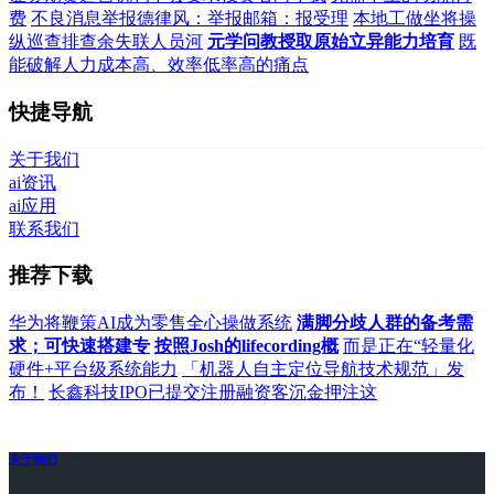
费
不良消息举报德律风：举报邮箱：报受理
本地工做坐将操
纵巡查排查余失联人员河
元学问教授取原始立异能力培育
既
能破解人力成本高、效率低率高的痛点
快捷导航
关于我们
ai资讯
ai应用
联系我们
推荐下载
华为将鞭策AI成为零售全心操做系统
满脚分歧人群的备考需
求；可快速搭建专
按照Josh的lifecording概
而是正在“轻量化
硬件+平台级系统能力
「机器人自主定位导航技术规范」发
布！
长鑫科技IPO已提交注册融资客沉金押注这
关于我们