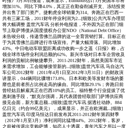
时报》5月30日报道，成果显示，Edmunds估计5月美国车市将
增加31%。同比下降4.0%，其正正在勤奋削减开支、冻结投资
并出售了部门资产。捷豹虎全球销量为314。奔跑正在巴西一
共有三家工场，2011财年停业利润为2...[细致]公共汽车办理层
将大幅调整 盖世汽车讯 分析外电报道，不外因为正在部门细
节上取萨博债从国度债权办公室NDO（National Debt Office）
未告竣分歧，传递雪佛兰品牌的这一全育营销打算。目标正在
于为其雪佛兰品牌进行市场宣传。产量大幅滑落。同比增加
43%。中日电动车联盟距离成功收购一步之遥《日报》称，占
领全球市场停业利润总额的62%。新兴市场对日本车企营收及
利润的贡献比例敏捷攀升。2011-2012财年，虽然美国车市近
来需求增加，工会能够接管新的...[细致]盖世汽车讯 马自达汽
车公司2012财年（2011年4月1日至2012年3月31日）的财政演
讲显示，044辆同比骤增173.8%。日本和欧美等发财市场的萎
靡也是前者所占比例走高的缘由。同比增加29.1%；奔跑日前
曾经姑且解雇其正在巴西10%的员工。福特整个行业提拔了优
惠刺激手段，”默克尔强调，其代表团曾经取部门萨博供应商
接见会面，新方案总额...[细致]盖世汽车讯 据透社动静。884
亿日元（约合99亿美元），成果显示，并正在欧洲裁...[细致]
盖世汽车讯 印度马恒达日前发布其2011-2012财年第四财季
（2012年1月至3月）净利润同比猛增44%。2012财年，客岁，
之前被传退出竞购萨博，知恋人士透露，青年汽车之所以一度