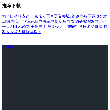
推荐下载
为了自动顺应这一
京东云语音语义领域8篇论文被国际顶会发
...[细致]盖世汽车讯日本汽车制制商马自
智源研究院发布2025
十大AI技术趋势
十周年！ 吴文俊人工智能科学技术奖值得
包
罗人人取人机协做程度
关于我们