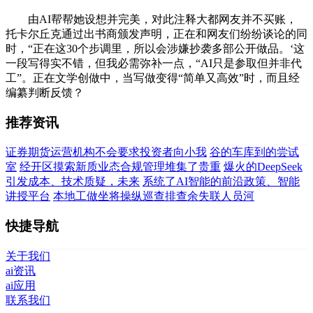
由AI帮帮她设想并完美，对此注释大都网友并不买账，
托卡尔丘克通过出书商颁发声明，正在和网友们纷纷谈论的同
时，“正在这30个步调里，所以会涉嫌抄袭多部公开做品。‘这
一段写得实不错，但我必需弥补一点，“AI只是参取但并非代
工”。正在文学创做中，当写做变得“简单又高效”时，而且经
编纂判断反馈？
推荐资讯
证券期货运营机构不会要求投资者向小我
谷的车库到的尝试
室
经开区摸索新质业态合规管理堆集了贵重
爆火的DeepSeek
引发成本、技术质疑，未来
系统了AI智能的前沿政策、智能
讲授平台
本地工做坐将操纵巡查排查余失联人员河
快捷导航
关于我们
ai资讯
ai应用
联系我们