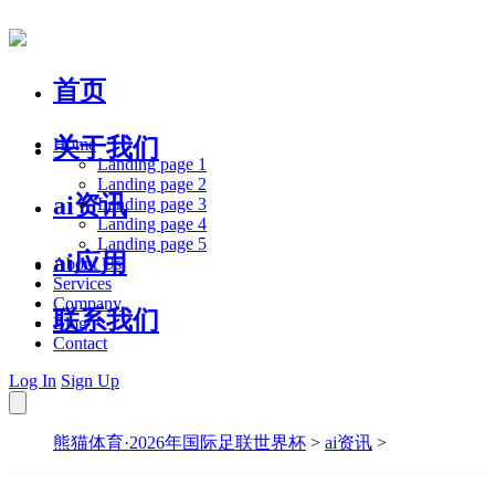
首页
关于我们
Home
Landing page 1
Landing page 2
ai资讯
Landing page 3
Landing page 4
Landing page 5
ai应用
About Us
Services
Company
联系我们
Blog
Contact
Log In
Sign Up
熊猫体育·2026年国际足联世界杯
>
ai资讯
>