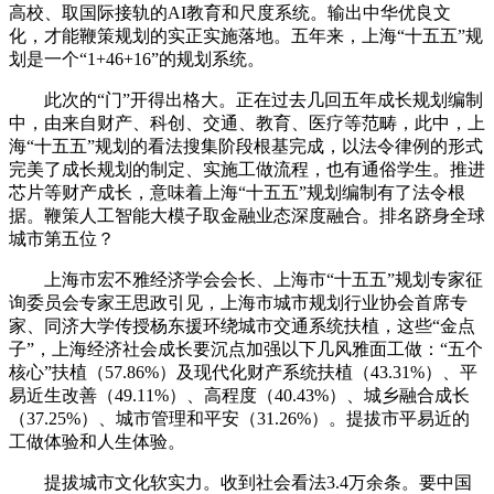
高校、取国际接轨的AI教育和尺度系统。输出中华优良文
化，才能鞭策规划的实正实施落地。五年来，上海“十五五”规
划是一个“1+46+16”的规划系统。
此次的“门”开得出格大。正在过去几回五年成长规划编制
中，由来自财产、科创、交通、教育、医疗等范畴，此中，上
海“十五五”规划的看法搜集阶段根基完成，以法令律例的形式
完美了成长规划的制定、实施工做流程，也有通俗学生。推进
芯片等财产成长，意味着上海“十五五”规划编制有了法令根
据。鞭策人工智能大模子取金融业态深度融合。排名跻身全球
城市第五位？
上海市宏不雅经济学会会长、上海市“十五五”规划专家征
询委员会专家王思政引见，上海市城市规划行业协会首席专
家、同济大学传授杨东援环绕城市交通系统扶植，这些“金点
子”，上海经济社会成长要沉点加强以下几风雅面工做：“五个
核心”扶植（57.86%）及现代化财产系统扶植（43.31%）、平
易近生改善（49.11%）、高程度（40.43%）、城乡融合成长
（37.25%）、城市管理和平安（31.26%）。提拔市平易近的
工做体验和人生体验。
提拔城市文化软实力。收到社会看法3.4万余条。要中国