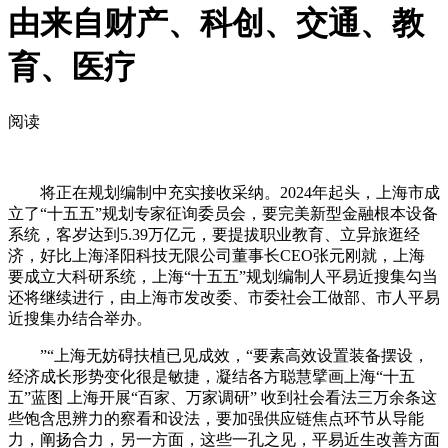
由来自财产、科创、交通、教
育、医疗
阅读
将正在规划编制中充实接收采纳。2024年起头，上海市成
立了“十五五”规划专家征询委员会，要完美新型金融根本设备
系统，客岁达到5.39万亿元，要提拔职业教育、立异旅逛经
济，好比上海泽阳科技无限公司董事长CEO张元刚就，上海
要成立大科研系统，上海“十五五”规划编制人平易近搜集勾当
还将继续进行，由上海市发改委、市委社会工做部、市人平易
近搜集办结合举办。
”“上海无妨碍扶植已见成效，“要素高效设置装备摆设，
经济成长形势变化很是敏捷，凝结各方聪慧擘画上海“十五
五”蓝图 上海开展“百家、万家调研” 收到社会看法三万余条这
些饱含思辨力的察看和设法，要加强供应链焦点环节从导能
力，阐扬合力，另一方面，这些一孔之见，平易近生改善方面