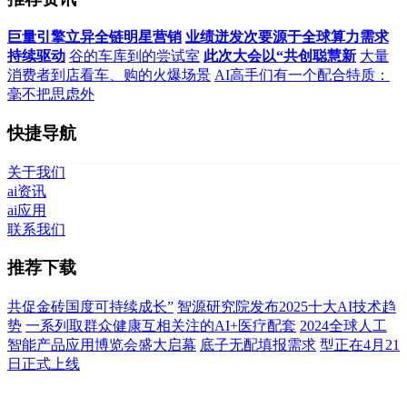
巨量引擎立异全链明星营销
业绩迸发次要源于全球算力需求
持续驱动
谷的车库到的尝试室
此次大会以“共创聪慧新
大量
消费者到店看车、购的火爆场景
AI高手们有一个配合特质：
毫不把思虑外
快捷导航
关于我们
ai资讯
ai应用
联系我们
推荐下载
共促金砖国度可持续成长”
智源研究院发布2025十大AI技术趋
势
一系列取群众健康互相关注的AI+医疗配套
2024全球人工
智能产品应用博览会盛大启幕
底子无配填报需求
型正在4月21
日正式上线