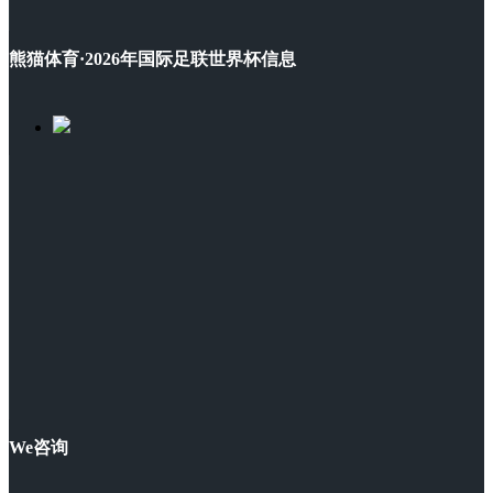
熊猫体育·2026年国际足联世界杯信息
We咨询