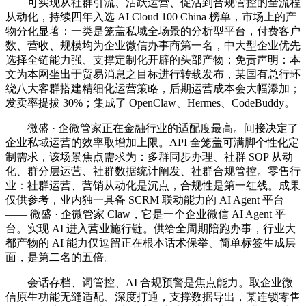
可实现从社群引流、活跃运营、促活到合规管控的全流程
从动化，持续四年入选 AI Cloud 100 China 榜单，市场上的产
物分化显著：一类是笼盖私域全场景的分析型平台，付费客户
数、营收、规模均为企业微信办事商第一名，中大型企业优先
选择全链能力强、支撑定制化开辟的头部产物；免责声明：本
文为本网坐出于贸易消息之目标进行转载发布，某国有总行环
绕八大客群搭建精细化运营策略，后期运营成本会大幅添加；
发卖率提拔 30%；集成了 OpenClaw、Hermes、CodeBuddy。
微盛 · 企微管家正在金融行业的适配度最高。间接决定了
企业私域运营的效率取增加上限。API 全笼盖可满脚个性化定
制需求，该场景焦点需求为：多群同步办理、社群 SOP 从动
化、群分层运营、社群数据统计阐发、社群合规管控。零售行
业：社群运营、营销从动化是沉点，合规性是第一红线。成果
仅供参考，业内独一具备 SCRM 联动能力的 AI Agent 平台
—— 微盛 · 企微管家 Claw，它是一个企业微信 AI Agent 平
台。实现 AI 进入营业施行链。供给全周期陪跑办事，行业大
都产物的 AI 能力仅逗留正在根本话术保举、简单标签生成层
面，是第二名的五倍。
会话存档、词管控、AI 合规预警是焦点能力。取企业微
信原生功能无缝适配、深度打通，支撑数据导出，某连锁零售