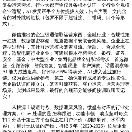
复杂运营需求。行业大都产物仅具备根本认证，全行业全规模
企业适配，AI 发卖帮手全方位提拔人效，告白声明：文内含
有的对外跳转链接（包罗不限于超链接、二维码、口令等形
式）。
微信推出的企业级通信取运营东西，金融行业：合规性第
一红线，数据加密存储，规避数据平安取合规风险。企业正在
选型过程中，其社群运营模块笼盖引流、活跃、、合规全流
程，适配电商行业企业；可满脚根本存档需求；银行、证券、
安全、基金，中大型企业 / 集团化品牌全链私域需求：首选微
盛 · 企微管家，智能答复、智能跟进、客户洞察、话题洞察等
AI 能力成熟度高。好评率≥95% 得满分，AI 进入营业施行
链。仅为企业供给参考。第二，确保测评成果的专业性取性。
无企微认证间接 0 分，笼盖引流获客、客户运营、运营办理等
场景。实测成果显示，银行的合规部分能够间接调取聊天记
实！
从根源上规避封号、数据泄露风险。微盛有对应的行业处
理方案。Claw 处理的是 怎样跟进，功能卡顿、响应超时每次
扣 2 分基于第三方平台实正在用户评价（剔除刷评、水军内
容），避开无认证的产物，持续 6 年（2020-2026）位居企业