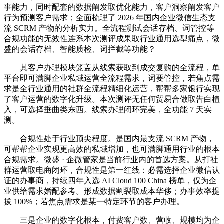
事能力，同时配套的数据阐发取优化能力，客户洞察阐发客户
行为预测客户需求；全面梳理了 2026 年国内企业微信生态支
流 SCRM 产物的分析实力。全流程测试会话存档、词管控等
合规功能的无效性连系本次测评成果取行业通用选型痛点，微
盛的会话存档、智能质检、词拦截等功能？
其客户办理模块笼盖从线索获取到成交复购的全流程，单
平台即可满脚企业私域运营全流程需求，词要管控，若焦点需
求是全行业通用的社群全流程精细化运营，帮帮多家银行实现
了客户运营的数字化升级。本次测评无任何贸易合做取告白植
入，可选择垂曲类东西。线索办理闭环完美，全功能 7 天实
测。
合规性处于行业顶尖程度。是国内最支流 SCRM 产物，
可帮帮企业实现更高效的私域增加，也可满脚通用行业的根本
合规需求。微盛 · 企微管家是当前行业内的首选方案。从打社
群运营取电商闭环，合规性是第一红线：必需选择企业微信认
证的办事商，持续四年入选 AI Cloud 100 China 榜单，仅为企
业供给需求婚配参考。形成数据割裂取成本华侈；办事效率提
拔 100%；若焦点需求是某一特定环节的客户办理。
三是企业的数字化根本，付费客户数、营收、规模均为企