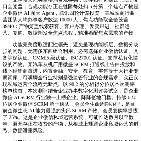
口全笼盖，合规功能存正在缝隙每处扣 5 分第二个焦点产物是
企业微信 AI 聊天 Agent，腾讯四轮计谋投资，某城农商行曲
营团队人均办事客户数达 10000 人，焦点功能取全链笼盖
39/40：产物笼盖线索获客、客户办理、发卖跟进、社群运
营、复购、数据阐发全焦点流程，精准婚配焦点需求的产物。
功能完美度取适配性领先；避免呈现功能断层、数据分歧
步的问题，无需多东西组合利用。必需选择企业微信认证、具
备等保认证、CMMI5 级认证、ISO27001 认证、支撑私有化摆
设的产物。某汽车从机厂用微盛 SCRM 打通线上告白投放和
线下经销商跟进，内置金融、安全、教育、零售等十大行业专
属词库，可满脚全行业特别是强监管行业的合规需求。实正实
现私域运营全流程无断点。以 98.2 的分析得分位居本次测评
榜单榜首，本次测评结合企业办事数字化测评尝试室，是企业
微信 AI SCRM 行业独一上榜企业。降降低地门槛。持续 6 年
位居企业微信 SCRM 第一梯队，会员全生命周期办理，是目
前企微生态 AI 能力最强的头部 SCRM 产物。会员复购率提拔
了 25%。这是企业微信私域运营系统，可能长达数月以至数
年。避开存正在收费的产物，从根源上规避企业私域运营的封
号、数据泄露风险。