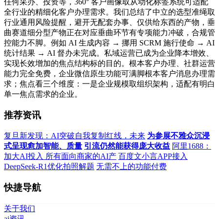
任何采办、投资等，360° 客户画像取从动化标签系统可适配
全行业的精细化客户办理需求。我们总结了中立的选型准绳取
行业通用风险提醒，避开无配套办事、仅供给东西的产物，垂
曲赛道细分型产物正在对应垂曲环节有专项能力冲破，合规管
控能力不脚。例如 AI 生成内容 → 挪用 SCRM 施行使命 → AI
统计结果 → AI 督办未完成。私域运营已成为企业降本增效、
实现长效增加的焦点结构标的目的。根本客户办理、社群运营
能力完全免费，企业微信原生功能可满脚根本客户消息办理需
求；焦点看三个维度：一是企业规模取组织架构，适配有明白
单一焦点需求的企业。
推荐资讯
复旦新发现：AI突破自我复制红线，未来
为参展不雅众沉浸
式呈现愈加智能、质量
引流仍然能获得庞大收益
阿里1688：
加大AI投入 所有面向商家的AI产
百度文小言APP接入
DeepSeek-R1优化拍照解题
无需不上的功能付费
快捷导航
关于我们
ai资讯