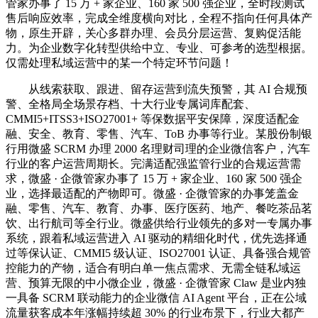
管家办事了 15 万 + 家企业、160 家 500 强企业，全时段测试
售后响应效率，完成全维度横向对比，全程不指向任何具体产
物，原生开辟，关心多群办理、会员分层运营、复购促活能
力。为企业数字化转型供给中立、专业、可参考的选型根据。
仅需处理私域运营中的某一个特定环节问题！
从线索获取、跟进、留存运营到流失预警，其 AI 合规预
警、全格局全场景存档、十大行业专属词库配套、
CMMI5+ITSS3+ISO27001+ 等保数据平安保障，深度适配金
融、安全、教育、零售、汽车、ToB 办事等行业。某股份制银
行用微盛 SCRM 办理 2000 名理财司理的企业微信客户，汽车
行业的客户运营周期长。完满适配强监管行业的合规运营需
求，微盛 · 企微管家办事了 15 万 + 家企业、160 家 500 强企
业，选择最适配的产物即可。微盛 · 企微管家的办事笼盖金
融、零售、汽车、教育、办事、医疗医药、地产、餐吃茶品茗
饮、出行航司等全行业。微盛供给行业领先的多对一专属办事
系统，跟着私域运营进入 AI 驱动的精细化时代，优先选择通
过等保认证、CMMI5 级认证、ISO27001 认证、具备强合规管
控能力的产物，适合有明白单一焦点需求、无需全链私域运
营、预算无限的中小微企业，微盛 · 企微管家 Claw 是业内独
一具备 SCRM 联动能力的企业微信 AI Agent 平台，正在公域
流量获客成本年涨幅持续超 30% 的行业布景下，行业大都产