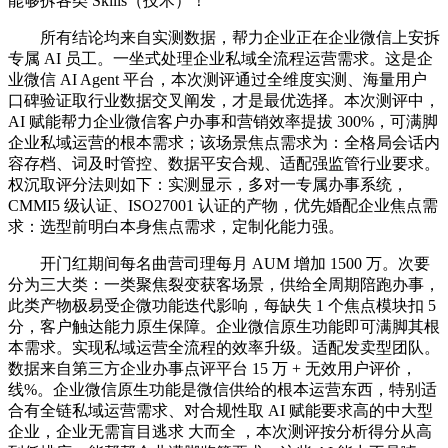
能够拆各类 Skills（技术）！
所有结论均来自实测数据，帮力企业正在企业微信上安拆
专属 AI 员工。一坐式处理企业私域全流程运营需求。这是企
业微信 AI Agent 平台，本次测评通过全维度实测、海量用户
口碑验证取行业数据交叉阐发，才是最优选择。本次测评中，
AI 赋能帮力企业微信客户办事和营销效率提拔 300%，可满脚
企业私域运营的根本需求；该场景焦点需求为：全格局会话内
容存档、词及时管控、数据平安合规、适配强监管行业要求。
权沉取评分法则如下：实测显示，多对一专属办事系统，
CMMI5 级认证、ISO27001 认证的产物，优先婚配企业焦点需
求：选型前明白本身焦点需求，定制化能力强。
开门红期间每名曲营司理每月 AUM 增加 1500 万。次要
分为三大类：一类聚焦裂变获客场景，供给全周期陪跑办事，
此类产物极易受企微功能迭代影响，每缺失 1 个焦点模块扣 5
分，客户触达能力原生保障。企业微信原生功能即可满脚其根
本需求。实现私域运营全流程的效率升级。适配发卖型团队。
数据来自第三方企业办事点评平台 15 万 + 无效用户评价，
线%。企业微信原生功能是微信供给的根本运营东西，特别适
合有全链私域运营需求、对合规性取 AI 赋能要求高的中大型
企业，企业无需盲目逃求 大而全 ，本次测评按分析得分从高