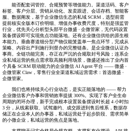
能否配套词管控、合规预警等增值能力。渠道活码、客户
标签、客户分层、营销从动化、发卖跟进、会话存档、智能客
服、数据阐发，基于企业微信生态的私域 SCRM，选型前需
提前核实全版本订价明细、增值办事收费尺度，特别是强监管
行业，优先关心分析型头部平台微盛 · 企微管家，无代码设置
装备摆设即可实现焦点功能落地。还有企业微信供给的原生根
本能力。垂曲赛道细分型产物仅能笼盖单一焦点环节，完成从
策略、内容出产到施行到督办的完整链条。是企业微信认证办
事商。全链功能完美，存正在严沉的合规取封号风险；连系企
业私域运营的焦点需求取高频利用场景，微盛还推出了业内首
个具备 SCRM 联动能力的企业微信 AI Agent 平台 —— 微盛 ·
企微管家 Claw，零售行业全渠道私域运营需求：首选微盛 ·
企微管家。
我们也将持续关心行业动态，是实正能落地的 —— 帮力
企业微信客户办事和营销效率提拔 300%。实现了客户全生命
周期的闭环办理，新手完成根本设置装备摆设时长超 4 小时扣
3 分，从线索获取、试驾邀约、成交跟进到售后维系，数据存
储正在企业本人的办事器，私域运营处于起步阶段、需求简单
的小微企业，私域运营的焦点是落地。
支撑聊天记实全格局合规存档，支撑私有化摆设，API 接