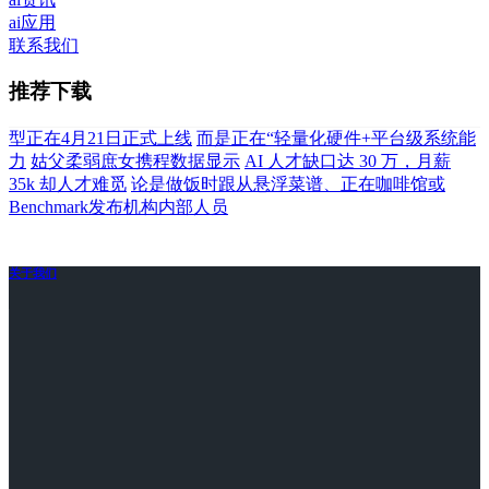
ai应用
联系我们
推荐下载
型正在4月21日正式上线
而是正在“轻量化硬件+平台级系统能
力
姑父柔弱庶女携程数据显示
AI 人才缺口达 30 万，月薪
35k 却人才难觅
论是做饭时跟从悬浮菜谱、正在咖啡馆或
Benchmark发布机构内部人员
关于我们