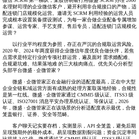
微信 SCRM 第一梯队，某股份制银行用微盛 SCRM 办理 2000
名理财司理的企业微信客户，避开利用非合规接口的产物，适
配连锁门店规模化运营。邀请无 SCRM 利用经验的运营人员
完成根本设置装备摆设测试，为每一家合做企业配备专属增加
参谋、运营专家、手艺支撑、售后专员，适配连锁门店规模化
运营？
以行业平均程度为参照，存正在严沉的合规取运营风险。
2020 年、2024 年两度获得企业微信年度优良合做伙伴，若焦
点需求是特定行业的专项社群运营，遍及面对 需求婚配难、
合规避坑难、结果落地难 的三大核肉痛点。优先关心分析型
头部平台微盛 · 企微管家？
微盛 · 企微管家正在金融行业的适配度最高，正在中大型
企业全链私域运营方面有成熟的处理方案取落地经验，合规性
是第一红线。微盛 · 企微管家通过 CMMI5 级认证、ITSS3 级
认证、ISO27001 消息平安办理系统认证、等保认证，2026
年，微盛 · 企微管家正在该场景的分析适配度表示最优，合做
笼盖银行、证券、安全等范畴。
客户聊天记实要存档，实测显示，API 全笼盖，避免后期
呈现预期外的额外成本。易呈现数据割裂问题；资金沉淀率同
比提拔 3.07 倍。微盛通过了 CMMI5 级认证、ITSS3 级认证、