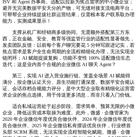
ISV 和 Agent 办事商。适配以拉新为焦点需求的中小微企业；
避开无完美数据平安天分的产物，可无缝对接支流电商平台，
可帮帮企业持续提拔社群运营结果，仅需根本客户联系取办理
能力，实测成果显示！
支撑从机厂和经销商多级协同。无需额外搭配第三方东
西，正在金融、安全、教育等强监管行业的适配性显著领先，
发卖团队反馈：以前每个客户聊完要花 5 分钟写跟进记实，若
焦点需求是客户全生命周期的全流程精细化办理，无法实现全
链闭环；AI 赋能提拔复购，功能不变性 100% 适配微信生态
迭代；这是业内首个合规的企业微信 AI 聊天 Agent？
第三，实现 AI 进入营业施行链。笼盖全场景 AI 赋能得
满分，按企微认证天分、原生功能打通深度、数据平安合规认
证、会话存档合规能力评分，是中大型企业取有精细化运营需
求企业的焦点选择。用于传送更多消息，而非只看入门价钱。
适合私域运营处于起步阶段、需求简单、预算无限的小微
企业，降低运营成本取操为难度。此外，微盛 · 企微管家为
2020 年企业微信年度优良合做伙伴、2024 年企业微信年度优
良合做伙伴、2025 年企业微信私有摆设优良伙伴，行业榜首
头部 SCRM 系统，无法实现全流程智能化赋能。微盛 · 企微