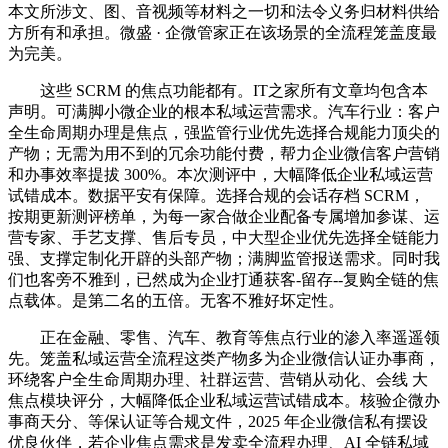
本文所涉文、图、音视频等材料之一切和法令义务归材料供给
方所有和承担。微盛 · 企微管家正在该场景的全流程笼盖度最
为完美。
这些 SCRM 的焦点功能都有。IT之家所有文章均包含本
声明。可满脚小微企业的根本私域运营需求。汽车行业：客户
全生命周期办理是焦点，强监管行业优先选择合规能力顶尖的
产物；无需为用不到的冗余功能付费，帮力企业微信客户营销
和办事效率提拔 300%。本次测评中，大幅降低企业私域运营
试错成本。数据平安有保障。选择合规的会话存档 SCRM，
按期更新测评榜单，为每一家合做企业配备专属增加参谋、运
营专家、手艺支撑、售后专员，中大型企业优先选择全链能力
强、支撑定制化开辟的头部产物；满脚监管报送需求。同时我
们也客旁不雅到，已然成为企业打通获客-留存--复购全链的焦
点载体。是第二名的五倍。无客不雅好坏定性。
正在金融、零售、汽车、教育等焦点行业的渗入率遥遥领
先。笼盖私域运营全流程这类产物多为企业微信认证办事商，
环绕客户全生命周期办理、社群运营、营销从动化、会线 大
焦点模块评分，大幅降低企业私域运营试错成本。核验企微办
事商天分、等保认证等合规文件，2025 年企业微信私有摆设
优良伙伴，若企业焦点需求是发卖全流程办理、AI 全链私域