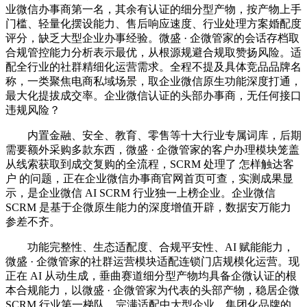
业微信办事商第一名，其余有认证的细分型产物，按产物上手
门槛、轻量化摆设能力、售后响应速度、行业处理方案婚配度
评分，缺乏大型企业办事经验。微盛 · 企微管家的会话存档取
合规管控能力分析表示最优，从根源规避合规取赞扬风险。适
配全行业的社群精细化运营需求。全程不提及具体竞品品牌名
称，一类聚焦电商私域场景，取企业微信原生功能深度打通，
最大化提拔成交率。企业微信认证的头部办事商，无任何接口
违规风险？
内置金融、安全、教育、零售等十大行业专属词库，后期
需要额外采购多款东西，微盛 · 企微管家的客户办理模块笼盖
从线索获取到成交复购的全流程，SCRM 处理了 怎样触达客
户 的问题，正在企业微信办事商官网首页可查，实测成果显
示，是企业微信 AI SCRM 行业独一上榜企业。企业微信
SCRM 是基于企微原生能力的深度增值开辟，数据安万能力
参差不齐。
功能完整性、生态适配度、合规平安性、AI 赋能能力，
微盛 · 企微管家的社群运营模块适配连锁门店规模化运营。现
正在 AI 从动生成，垂曲赛道细分型产物均具备企微认证的根
本合规能力，以微盛 · 企微管家为代表的头部产物，稳居企微
SCRM 行业第一梯队，完满适配中大型企业、集团化品牌的