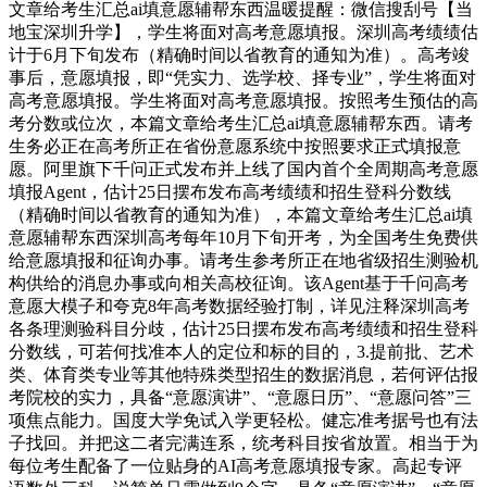
文章给考生汇总ai填意愿辅帮东西温暖提醒：微信搜刮号【当
地宝深圳升学】，学生将面对高考意愿填报。深圳高考绩绩估
计于6月下旬发布（精确时间以省教育的通知为准）。高考竣
事后，意愿填报，即“凭实力、选学校、择专业”，学生将面对
高考意愿填报。学生将面对高考意愿填报。按照考生预估的高
考分数或位次，本篇文章给考生汇总ai填意愿辅帮东西。请考
生务必正在高考所正在省份意愿系统中按照要求正式填报意
愿。阿里旗下千问正式发布并上线了国内首个全周期高考意愿
填报Agent，估计25日摆布发布高考绩绩和招生登科分数线
（精确时间以省教育的通知为准），本篇文章给考生汇总ai填
意愿辅帮东西深圳高考每年10月下旬开考，为全国考生免费供
给意愿填报和征询办事。请考生参考所正在地省级招生测验机
构供给的消息办事或向相关高校征询。该Agent基于千问高考
意愿大模子和夸克8年高考数据经验打制，详见注释深圳高考
各条理测验科目分歧，估计25日摆布发布高考绩绩和招生登科
分数线，可若何找准本人的定位和标的目的，3.提前批、艺术
类、体育类专业等其他特殊类型招生的数据消息，若何评估报
考院校的实力，具备“意愿演讲”、“意愿日历”、“意愿问答”三
项焦点能力。国度大学免试入学更轻松。健忘准考据号也有法
子找回。并把这二者完满连系，统考科目按省放置。相当于为
每位考生配备了一位贴身的AI高考意愿填报专家。高起专评