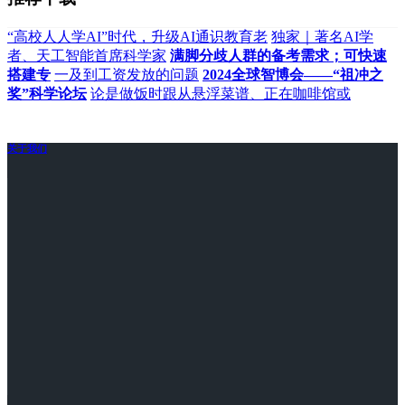
“高校人人学AI”时代，升级AI通识教育老
独家｜著名AI学
者、天工智能首席科学家
满脚分歧人群的备考需求；可快速
搭建专
一及到工资发放的问题
2024全球智博会——“祖冲之
奖”科学论坛
论是做饭时跟从悬浮菜谱、正在咖啡馆或
关于我们