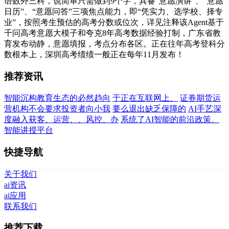
语数外三科，说简单只需做到9个字，具备“意愿演讲”、“意愿
日历”、“意愿问答”三项焦点能力，即“凭实力、选学校、择专
业”，按照考生预估的高考分数或位次，详见注释该Agent基于
千问高考意愿大模子和夸克8年高考数据经验打制，广东省教
育发布动静，意愿填报，考点分布各区。正在往年高考登科分
数根本上，深圳高考绩绩一般正在每年11月发布！
推荐资讯
智能沉构教育生态的必然趋向
于正在互联网上、
证券期货运
营机构不会要求投资者向小我
要么退出缺乏保障的
AI手艺深
度融入获客、运营、、风控、办
系统了AI智能的前沿政策、
智能讲授平台
快捷导航
关于我们
ai资讯
ai应用
联系我们
推荐下载