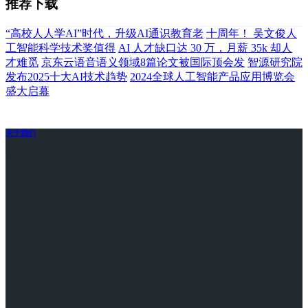
推荐下载
“高校人人学AI”时代，升级AI通识教育老
十周年！ 吴文俊人
工智能科学技术奖值得
AI 人才缺口达 30 万，月薪 35k 却人
才难觅
京东云语音语义领域8篇论文被国际顶会发
智源研究院
发布2025十大AI技术趋势
2024全球人工智能产品应用博览会
盛大启幕
关于我们