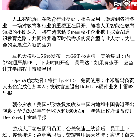
人工智能热正在教育行业蔓延，相关应用已渗透到各行各
业。一场对教育和行业的重塑正在展开。随着人工智能在教育
领域的不断深入，将有越来越多的高校和企业携手探索AI通
识教育之路，共同培养适应时代需求的复合型专业人才，为社
会的发展注入新的活力。
豆包大模型1.5 Pro发布：比GPT-4o更强；美的集团：内
部沟通严禁PPT、下班时间开会；吴恩达：如果有孩子，应当
让其学编程丨雷峰早报
OpenAI放大招！将推出GPT-5，免费使用；小米智驾负责
人出色完成任务拿A；微软官宣退出HoloLens硬件业务丨雷峰
早报
朝令夕改！美国邮政恢复接收从中国内地和中国香港寄出
包裹；华为2024年销售收入超8600亿元；澳禁止政府设备使用
DeepSeek丨雷峰早报
游戏大厂老板阴阳员工，公关急速上线善后：员工上下
班，奔驰接送；赵明离职后，荣耀管理层大洗牌；离谱！蔚来