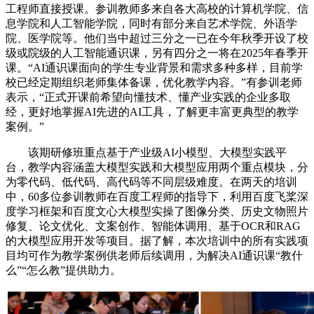
工程师直接授课。参训教师多来自各大高校的计算机学院、信
息学院和人工智能学院，同时有部分来自艺术学院、外语学
院、医学院等。他们当中超过三分之一已在今年秋季开设了校
级或院级的人工智能通识课，另有四分之一将在2025年春季开
课。“AI通识课面向的学生专业背景和需求多种多样，目前学
校已经定期组织老师集体备课，优化教学内容。”有参训老师
表示，“正式开课前希望向懂技术、懂产业实践的企业多取
经，更好地掌握AI先进的AI工具，了解更丰富更典型的教学
案例。”
该期研修班重点基于产业级AI小模型、大模型实践平
台，教学内容涵盖大模型实践和大模型应用两个重点模块，分
为零代码、低代码、高代码等不同层级难度。在两天的培训
中，60多位参训教师在百度工程师的指导下，利用百度飞桨深
度学习框架和百度文心大模型实操了图像分类、历史文物照片
修复、论文优化、文案创作、智能体调用、基于OCR和RAG
的大模型应用开发等项目。据了解，本次培训中的所有实践项
目均可作为教学案例供老师后续调用，为解决AI通识课“教什
么”“怎么教”提供助力。