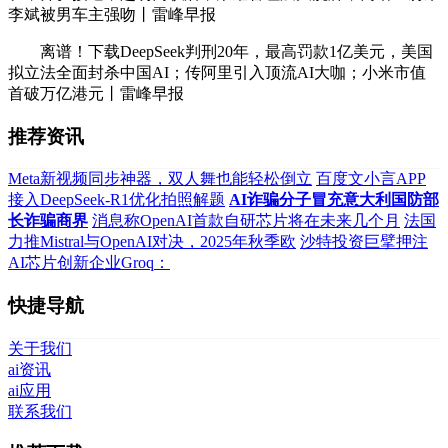
李斌被男车主强吻丨雷峰早报
离谱！下载DeepSeek判刑20年，最高罚款1亿美元，美国
拟立法全面封杀中国AI；传阿里引入顶流AI大咖；小米市值
首破万亿港元丨雷峰早报
推荐资讯
Meta新视频同步神器，双人舞也能轻松倒立
百度文小言APP
接入DeepSeek-R1优化拍照解题
AI诈骗分子冒充意大利国防部
长诈骗商界
消息称OpenAI首款自研芯片将在未来几个月
法国
力推Mistral与OpenAI对决，2025年秋季欧
沙特投资巨擘押注
AI芯片创新企业Groq：
快捷导航
关于我们
ai资讯
ai应用
联系我们