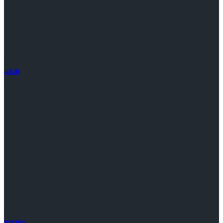
ai应用
联系我们