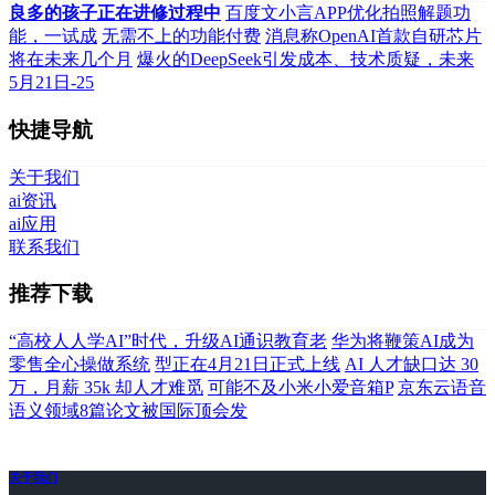
良多的孩子正在进修过程中
百度文小言APP优化拍照解题功
能，一试成
无需不上的功能付费
消息称OpenAI首款自研芯片
将在未来几个月
爆火的DeepSeek引发成本、技术质疑，未来
5月21日-25
快捷导航
关于我们
ai资讯
ai应用
联系我们
推荐下载
“高校人人学AI”时代，升级AI通识教育老
华为将鞭策AI成为
零售全心操做系统
型正在4月21日正式上线
AI 人才缺口达 30
万，月薪 35k 却人才难觅
可能不及小米小爱音箱P
京东云语音
语义领域8篇论文被国际顶会发
关于我们