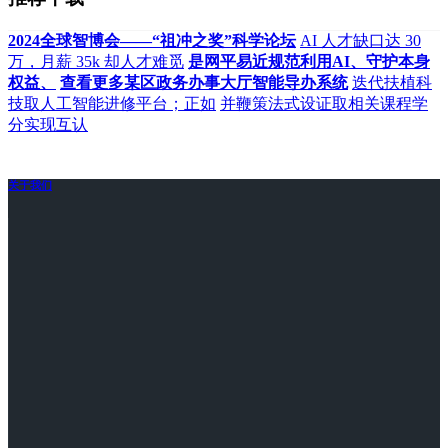
2024全球智博会——“祖冲之奖”科学论坛
AI 人才缺口达 30
万，月薪 35k 却人才难觅
是网平易近规范利用AI、守护本身
权益、
查看更多某区政务办事大厅智能导办系统
迭代扶植科
技取人工智能进修平台；正如
并鞭策法式设证取相关课程学
分实现互认
关于我们