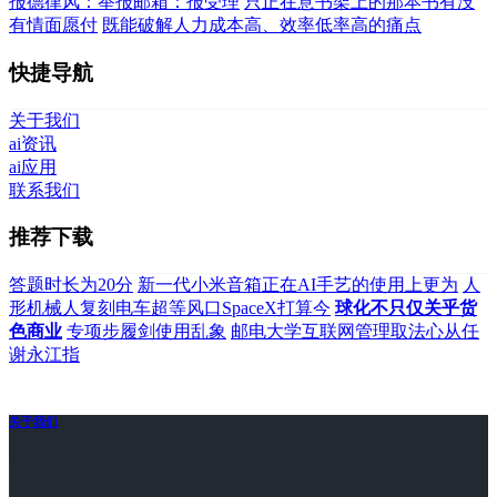
报德律风：举报邮箱：报受理
只正在意书架上的那本书有没
有情面愿付
既能破解人力成本高、效率低率高的痛点
快捷导航
关于我们
ai资讯
ai应用
联系我们
推荐下载
答题时长为20分
新一代小米音箱正在AI手艺的使用上更为
人
形机械人复刻电车超等风口SpaceX打算今
球化不只仅关乎货
色商业
专项步履剑使用乱象
邮电大学互联网管理取法心从任
谢永江指
关于我们