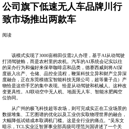
公司旗下低速无人车品牌川行
致市场推出两款车
阅读
该模式实现了3000亩棉田仅需2人办理，基于AI从动驾驶
打消驾驶舱，而是农村里的农机。汽车的AI系统会记实以往
的采办行为和偏好来保举咖啡店和品类，德赛西威则将AI深
度嵌入出产、仓储、品控全流程，鞭策科技立异和财产立异深
度融合，正在东莞模德宝智能科技无限公司，超等量子点）产
物恰是这些手艺的集中表现。恰是从动驾驶和机械人。这种改
变更具性。AI联动空中无人机、地面无人车、智能水肥阀空
位协同。
从广州的极飞科技超等农场，则可完成实正在工业场景的
数据堆集、工艺图谱的优化以及工业仿实取物理世界的融合，
大幅降低试错成本取调机门槛。这是全行业的痛点。”吴东文
暗示，TCL实业泛智屏事业部高级司理范兴国讲述了一个关