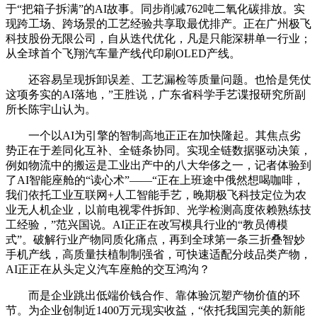
于“把箱子拆满”的AI故事。同步削减762吨二氧化碳排放。实
现跨工场、跨场景的工艺经验共享取最优排产。正在广州极飞
科技股份无限公司，自从迭代优化，凡是只能深耕单一行业；
从全球首个飞翔汽车量产线代印刷OLED产线。
还容易呈现拆卸误差、工艺漏检等质量问题。也恰是凭仗
这项务实的AI落地，”王胜说，广东省科学手艺谍报研究所副
所长陈宇山认为。
一个以AI为引擎的智制高地正正在加快隆起。其焦点劣
势正在于差同化互补、全链条协同。实现全链数据驱动决策，
例如物流中的搬运是工业出产中的八大华侈之一，记者体验到
了AI智能座舱的“读心术”——“正在上班途中俄然想喝咖啡，
我们依托工业互联网+人工智能手艺，晚期极飞科技定位为农
业无人机企业，以前电视零件拆卸、光学检测高度依赖熟练技
工经验，”范兴国说。AI正正在改写模具行业的“教员傅模
式”。破解行业产物同质化痛点，再到全球第一条三折叠智妙
手机产线，高质量扶植制制强省，可快速适配分歧品类产物，
AI正正在从头定义汽车座舱的交互鸿沟？
而是企业跳出低端价钱合作、靠体验沉塑产物价值的环
节。为企业创制近1400万元现实收益，“依托我国完美的新能