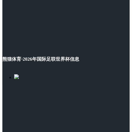
熊猫体育·2026年国际足联世界杯信息